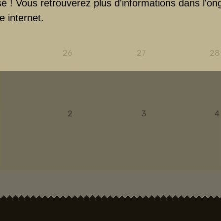
sé ! Vous retrouverez plus d'informations dans l'on
e internet.
26
27
28
2
3
4