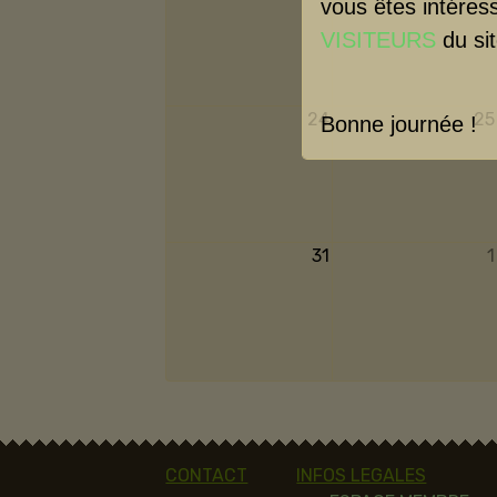
vous êtes intéres
VISITEURS
du sit
24
25
Bonne journée !
31
1
CONTACT
INFOS LEGALES