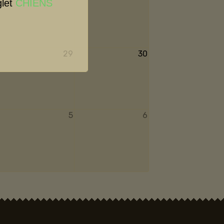
glet
CHIENS
29
30
5
6