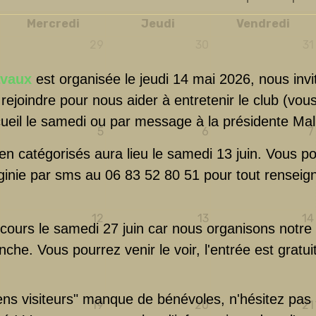
Mercredi
Jeudi
Vendredi
29
30
31
avaux
est organisée le jeudi 14 mai 2026, nous invi
rejoindre pour nous aider à entretenir le club (vou
ccueil le samedi ou par message à la présidente Mal
5
6
7
en catégorisés aura lieu le samedi 13 juin. Vous 
ginie par sms au 06 83 52 80 51 pour tout rensei
12
13
14
 cours le samedi 27 juin car nous organisons notre 
che. Vous pourrez venir le voir, l'entrée est gratuit
ns visiteurs" manque de bénévoles, n'hésitez pas à 
19
20
21