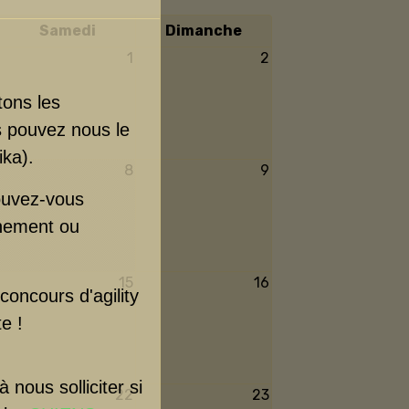
Samedi
Dimanche
1
2
tons les
s pouvez nous le
ika).
8
9
pouvez-vous
gnement ou
15
16
concours d'agility
e !
nous solliciter si
22
23