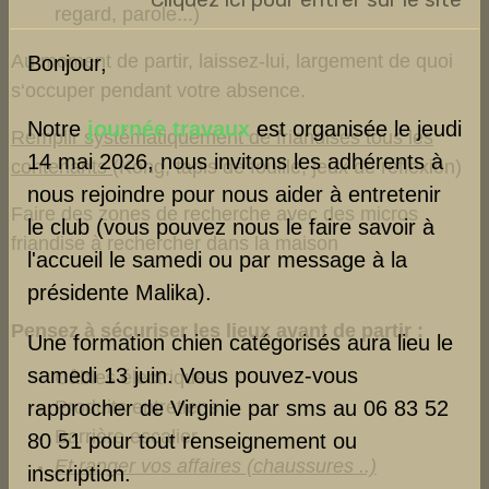
regard, parole...)
Au moment de partir, laissez-lui, largement de quoi
Bonjour,
s‘occuper pendant votre absence.
Notre
journée travaux
est organisée le jeudi
Remplir systématiquement de friandises tous les
14 mai 2026, nous invitons les adhérents à
contenants
(Kong, tapis de fouille, jeux de réflexion)
nous rejoindre pour nous aider à entretenir
Faire des zones de recherche avec des micros
le club (vous pouvez nous le faire savoir à
friandise à rechercher dans la maison
l'accueil le samedi ou par message à la
présidente Malika).
Pensez à sécuriser les lieux avant de partir :
Une formation chien catégorisés aura lieu le
samedi 13 juin. Vous pouvez-vous
Câbles électriques
rapprocher de Virginie par sms au 06 83 52
Produits entretiens
Barrière escalier
80 51 pour tout renseignement ou
Et ranger vos affaires (chaussures ..)
inscription.