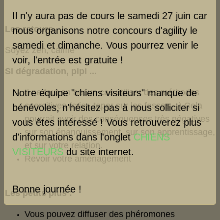
Il n'y aura pas de cours le samedi 27 juin car
Les retours
nous organisons notre concours d'agility le
samedi et dimanche. Vous pourrez venir le
Soyez zen, calme
voir, l'entrée est gratuite !
Si dégradation, pipi ...
Notre équipe "chiens visiteurs" manque de
Il ne faut en aucun cas utiliser des méthodes
coercitives (crier, taper sur les fesses…)
Cela
bénévoles, n'hésitez pas à nous solliciter si
pourrait avoir des conséquences très négatives
vous êtes intéressé ! Vous retrouverez plus
sur son épanouissement, sur son apprentissage,
d'informations dans l'onglet
CHIENS
et sur votre relation.
VISITEURS
du site internet.
Revoir votre aménagement
Bonne journée !
Les petits plus :
Vous pouvez diffuser des phéromones