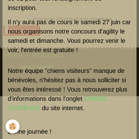
inscription.
Il n'y aura pas de cours le samedi 27 juin car
Prendre RDV
nous organisons notre concours d'agility le
samedi et dimanche. Vous pourrez venir le
voir, l'entrée est gratuite !
CONTACT
INFOS LEGALES
ESPACE MEMBRE
Notre équipe "chiens visiteurs" manque de
bénévoles, n'hésitez pas à nous solliciter si
vous êtes intéressé ! Vous retrouverez plus
Gestion des cookies
d'informations dans l'onglet
CHIENS
VISITEURS
du site internet.
Bonne journée !