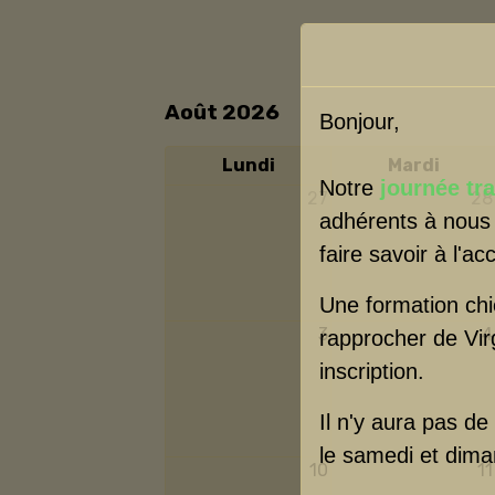
Août 2026
Bonjour,
Lundi
Mardi
Notre
journée tr
27
28
adhérents à nous 
faire savoir à l'a
Une formation chi
3
4
rapprocher de Vir
inscription.
Il n'y aura pas de
le samedi et diman
10
11