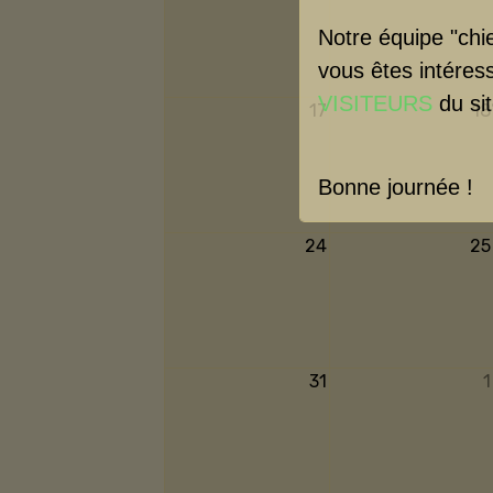
Notre équipe "chie
vous êtes intéres
VISITEURS
du sit
17
18
Bonne journée !
24
25
31
1