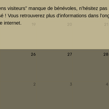
ns visiteurs" manque de bénévoles, n'hésitez pas à 
sé ! Vous retrouverez plus d'informations dans l'on
e internet.
19
20
21
26
27
28
2
3
4