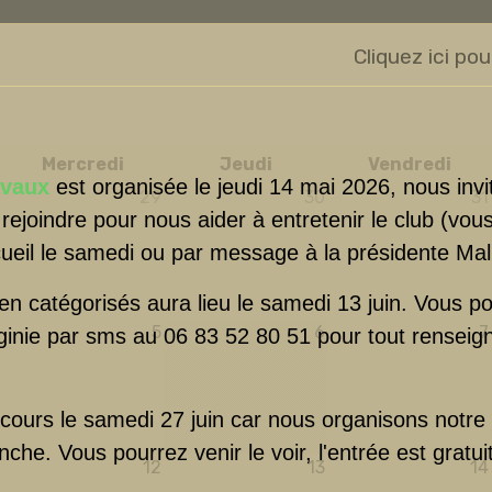
Cliquez ici pou
Mercredi
Jeudi
Vendredi
avaux
est organisée le jeudi 14 mai 2026, nous invi
29
30
31
rejoindre pour nous aider à entretenir le club (vou
ccueil le samedi ou par message à la présidente Mal
en catégorisés aura lieu le samedi 13 juin. Vous 
5
6
7
ginie par sms au 06 83 52 80 51 pour tout rensei
 cours le samedi 27 juin car nous organisons notre 
che. Vous pourrez venir le voir, l'entrée est gratuit
12
13
14