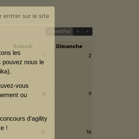
r entrer sur le site
Aujourd'hui
Samedi
Dimanche
tons les
1
2
s pouvez nous le
ika).
pouvez-vous
8
9
gnement ou
concours d'agility
e !
15
16