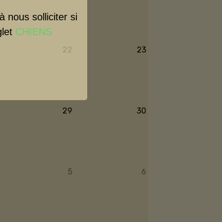
nous solliciter si
glet
CHIENS
22
23
29
30
5
6