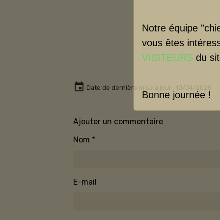
Notre équipe "chie
vous êtes intéres
VISITEURS
du sit
Date de dernière mise à jour : 10/04/2025
Bonne journée !
Ajouter un commentaire
Nom
E-mail