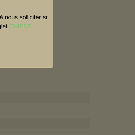
nous solliciter si
glet
CHIENS