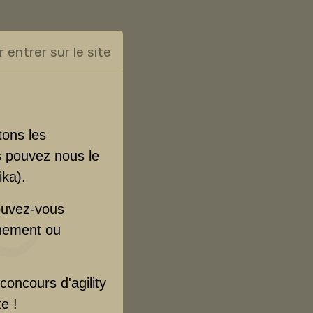
r entrer sur le site
tons les
s pouvez nous le
ika).
pouvez-vous
gnement ou
concours d'agility
e !