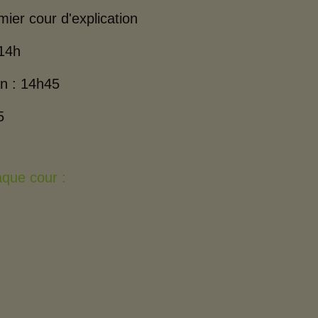
ier cour d'explication
 14h
an : 14h45
5
aque cour :